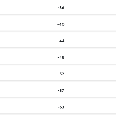
-36
-40
-44
-48
-52
-57
-63