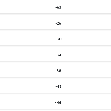
+63
-26
-30
-34
-38
-42
-46