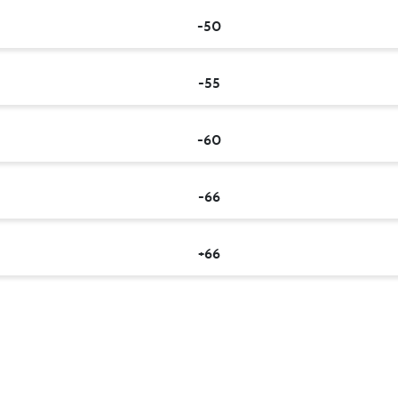
-50
-55
-60
-66
+66