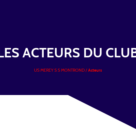
LES ACTEURS
DU CLU
US MEREY S S MONTROND
/
Acteurs